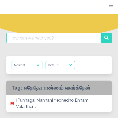
Skip
to
content
Search
Searc
for:
Tag:
ஏதேதோ எண்ணம் வளர்த்தேன்
[Punnagai Mannan] Yedhedho Ennam
Valarthen…