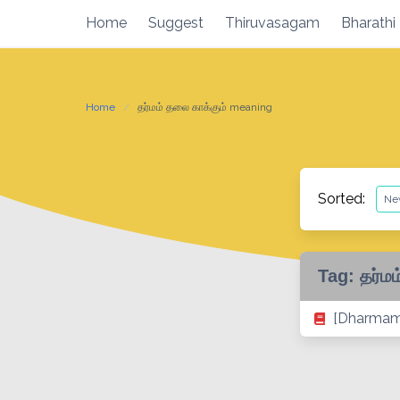
Skip
Home
Suggest
Thiruvasagam
Bharathi
to
content
Home
தர்மம் தலை காக்கும் meaning
Sorted:
Tag:
தர்ம
[Dharmam 