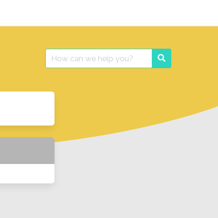
Search
Search
for: