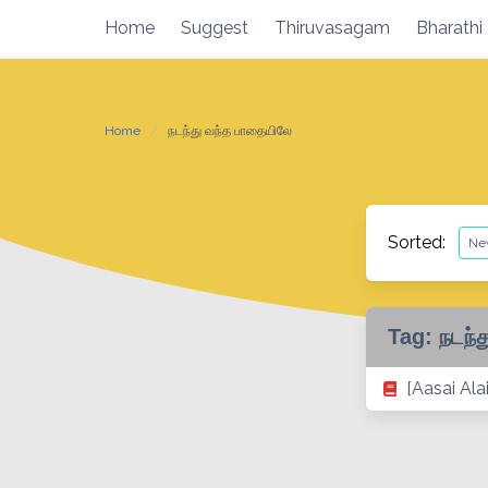
Skip
Home
Suggest
Thiruvasagam
Bharathi
to
content
Home
நடந்து வந்த பாதையிலே
Sorted:
Tag:
நடந்
[Aasai Al