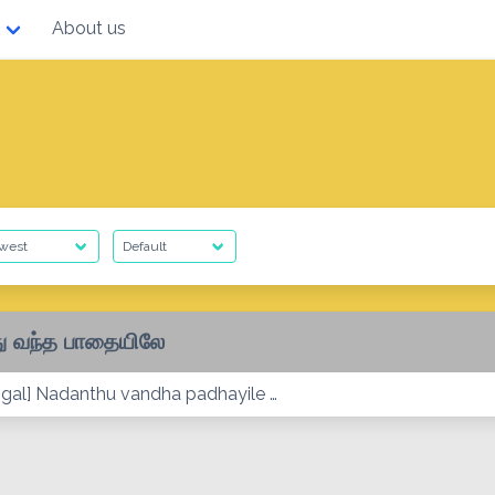
About us
து வந்த பாதையிலே
aigal] Nadanthu vandha padhayile …