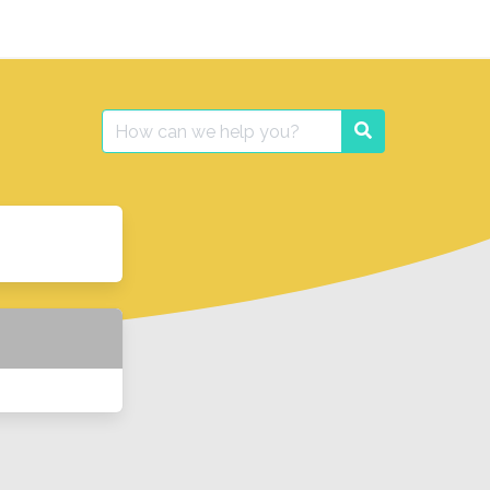
Search
Search
for: