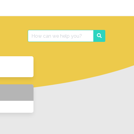
Search
Search
for: