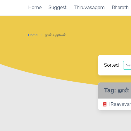
Skip
Home
Suggest
Thiruvasagam
Bharathi
to
content
Home
நான் வருவேன்
Sorted:
Tag:
நான்
[Raavavan