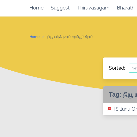
Skip
Home
Suggest
Thiruvasagam
Bharathi
to
content
Home
நியூ யார்க் நகரம் உறங்கும் நேரம்
Sorted:
Tag:
நியூ 
[Sillunu O