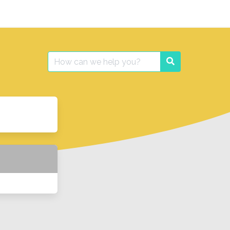
Search
Search
for: