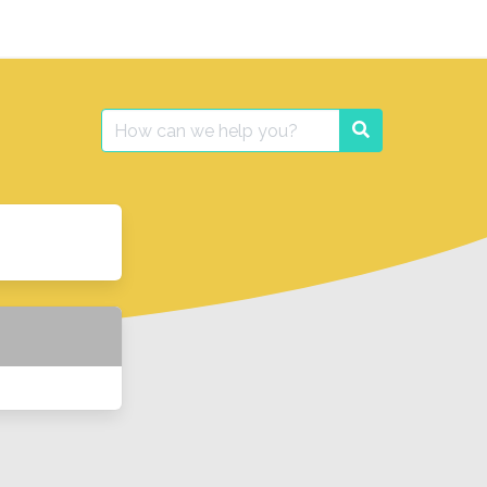
Search
Search
for: