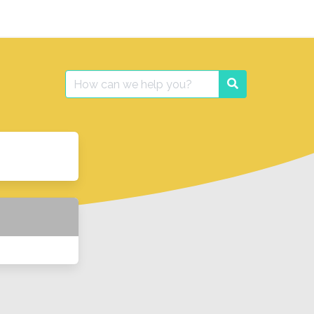
Search
Search
for: