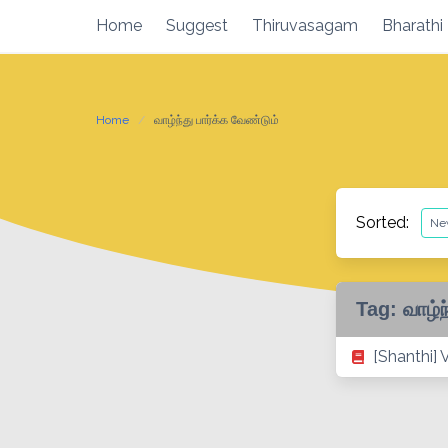
Skip
Home
Suggest
Thiruvasagam
Bharathi
to
content
Home
வாழ்ந்து பார்க்க வேண்டும்
Sorted:
Tag:
வாழ்ந
[Shanthi]