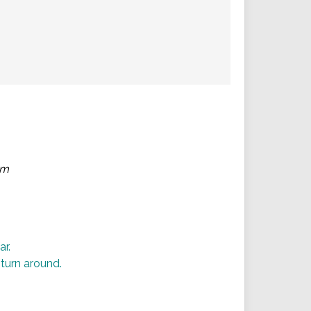
am
ar.
 turn around.