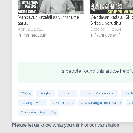
[Aandavan kattalai] aaru maname
[Aandavan kattalai] Si
aaru….
Sirippu Varudhu..
April 21, 2011
October 4, 2014
In "Kannadasan"
In "Kannadasan"
2
people found this article help
#2015
#english
#In tamil
#Justin Prabhakaran
#Katta
#Orange Mittai
#Padmalatha
#Payanangal thodaruthe
#s
#பயணங்கள் தொடருதே
Please let us know what you think of our translation