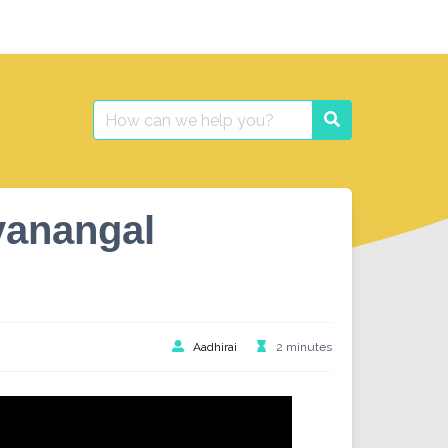
Search
Search
for:
yanangal
Aadhirai
2 minutes