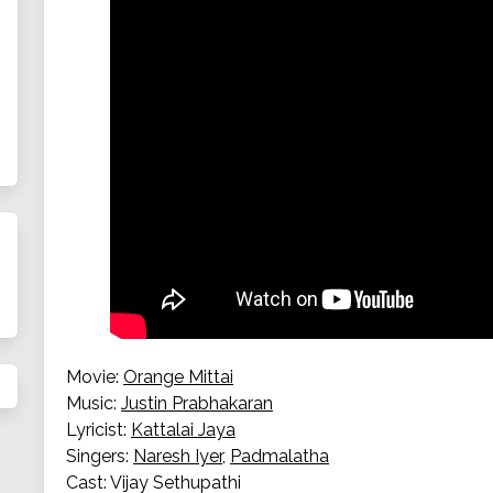
Movie:
Orange Mittai
Music:
Justin Prabhakaran
Lyricist:
Kattalai Jaya
Singers:
Naresh Iyer
,
Padmalatha
Cast: Vijay Sethupathi