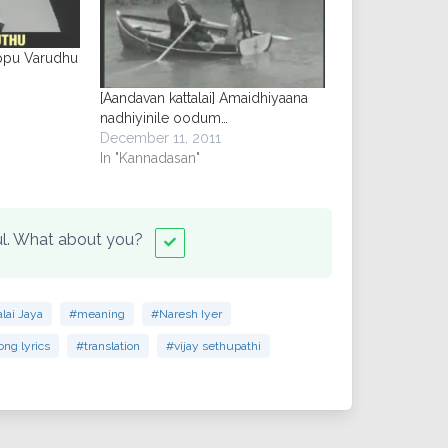
rippu Varudhu
[Aandavan kattalai] Amaidhiyaana
nadhiyinile oodum…
December 11, 2011
In "Kannadasan"
ful. What about you?
lai Jaya
#meaning
#Naresh Iyer
ong lyrics
#translation
#vijay sethupathi