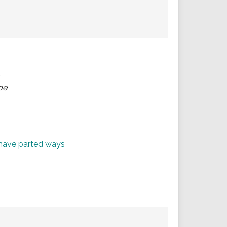
ae
a have parted ways