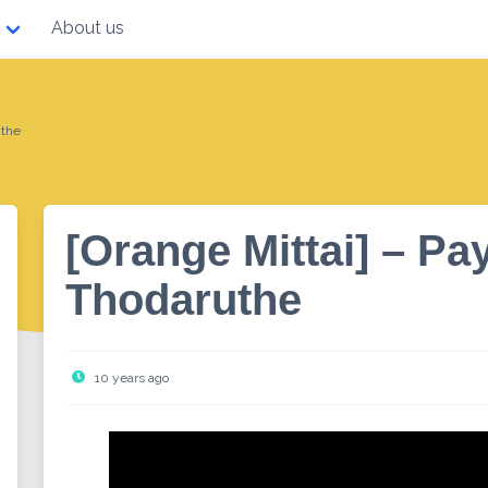
About us
uthe
[Orange Mittai] – Pa
Thodaruthe
10 years ago