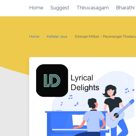
Skip
Home
Suggest
Thiruvasagam
Bharathi
to
content
Home
Kattalai Jaya
[Orange Mittai] – Payanangal Thodar