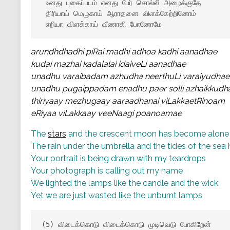
 உனது புகைப்படம் எனது பேர் சொல்லி அழைக்குதே

 திரியாய் மெழுகாய் ஆராதனை விளக்கேற்றினோம்

 எறியா விளக்காய் வீணாகி போனோமே
arundhdhadhi piRai madhi adhoa kadhi aanadhae
kudai mazhai kadalalai idaiveLi aanadhae
unadhu varaibadam azhudha neerthuLi varaiyudhae
unadhu pugaippadam enadhu paer solli azhaikkudh
thiriyaay mezhugaay aaraadhanai viLakkaetRinoam
eRiyaa viLakkaay veeNaagi poanoamae
The
stars
and the crescent moon has become alone
The rain under the umbrella and the tides of the se
Your portrait is being drawn with my teardrops
Your photograph is calling out my name
We lighted the lamps like the candle and the wick
Yet we are just wasted like the unburnt lamps
(5) விடைக்கொடு விடைக்கொடு முடிவெடு போகிறேன்
