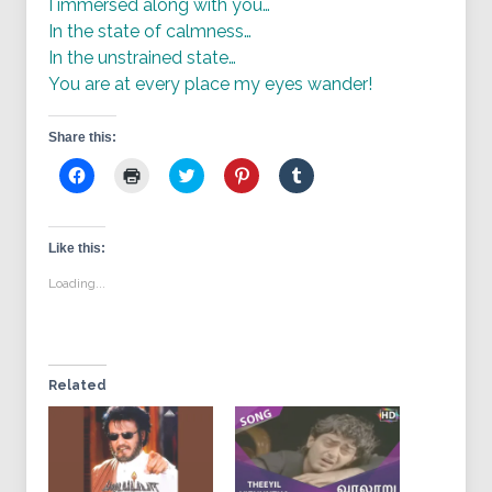
I immersed along with you…
In the state of calmness…
In the unstrained state…
You are at every place my eyes wander!
Share this:
Click
Click
Click
Click
Click
to
to
to
to
to
share
print
share
share
share
on
(Opens
on
on
on
Facebook
in
Twitter
Pinterest
Tumblr
(Opens
new
(Opens
(Opens
(Opens
Like this:
in
window)
in
in
in
new
new
new
new
Loading...
window)
window)
window)
window)
Related