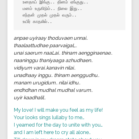
 உனதாய் இங்கு.. தினம் ஏங்குது..

 மனம் உருகிடும்.. நிலை இது..

 எந்தன் முதல் முதல் வரும்..

 உயிர் காதலில்..
anpae uyiraay thoduvaen unnai..
thaalaattudhae paarvaigaL..
unai saerum naaLai.. thinam aengginaenae..
naaninggu thaniyaaga azhudhaen..
vidiyum varai..kanavin nilai..
unadhaay inggu.. thinam aenggudhu..
manam urugidum.. nilai idhu..
endhdhan mudhal mudhal varum..
uyir kaadhalil..
My love! I will make you feel as my life!
Your looks sings lullaby to me…
I yearned for the day to unite with you…
and I am left here to cry all alone..