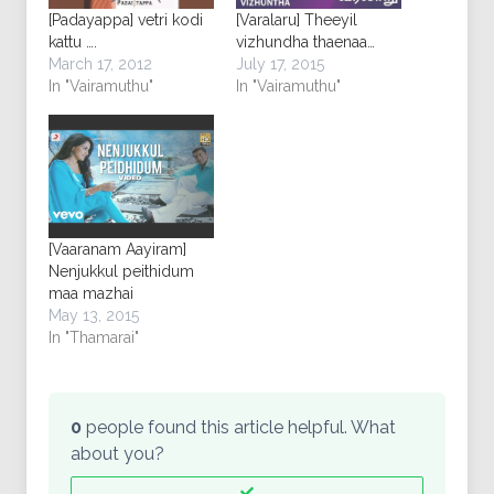
[Padayappa] vetri kodi
[Varalaru] Theeyil
kattu ….
vizhundha thaenaa…
March 17, 2012
July 17, 2015
In "Vairamuthu"
In "Vairamuthu"
[Vaaranam Aayiram]
Nenjukkul peithidum
maa mazhai
May 13, 2015
In "Thamarai"
0
people found this article helpful. What
about you?