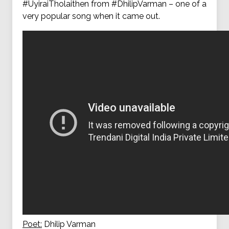
#UyiraiTholaithen from #DhilipVarman – one of a
very popular song when it came out.
Poet:
Dhilip Varman