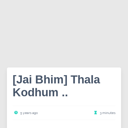
[Jai Bhim] Thala
Kodhum ..
5 years ago
3 minutes