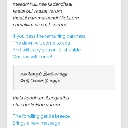
meedhi iruL nee kadandhaal
kaalai oLi vaasal varum
thoaLil nammai aendhi koLLum
namakkaana naaL varum
If you pass the remaining darkness
The dawn will come to you
And will carry you on its shoulder
Our day will come!
தல கோதும் இளங்காத்து
சேதி கொண்டு வரும்
thala koadhum iLangaathu
chaedhi koNdu varum
The fondling gentle breeze
Brings a new message