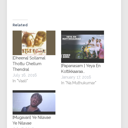
Related
[Dheena] Sollamal
Thottu Chellum
[Papanasam ] Yeya En
Thendral
Kottikkaaraa…
July 16, 2016
January 17, 2016
In "Vaali"
In "Na.Muthukumar"
[Mugavari] Ye Nilavae
Ye Nilavae