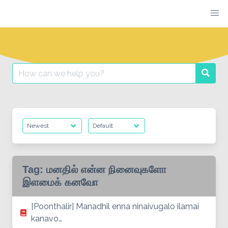
Skip
to
content
Search
Searc
for:
Tag:
மனதில் என்ன நினைவுகளோ
இளமைக் கனவோ
[Poonthalir] Manadhil enna ninaivugalo ilamai
kanavo…