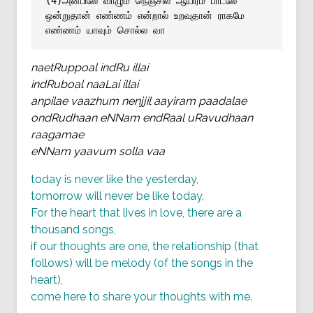
(4)அன்பிலே வாழும் நெஞ்சில் ஆயிரம் பாடலே
ஒன்றுதான் எண்ணம் என்றால் உறவுதான் ராகமே
எண்ணம் யாவும் சொல்ல வா
naetRuppoal indRu illai
indRuboal naaLai illai
anpilae vaazhum nenjjil aayiram paadalae
ondRudhaan eNNam endRaal uRavudhaan
raagamae
eNNam yaavum solla vaa
today is never like the yesterday,
tomorrow will never be like today,
For the heart that lives in love, there are a
thousand songs,
if our thoughts are one, the relationship (that
follows) will be melody (of the songs in the
heart),
come here to share your thoughts with me.