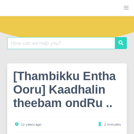
Skip
to
content
Search
Searc
for:
[Thambikku Entha
Ooru] Kaadhalin
theebam ondRu ..
12 years ago
2 minutes