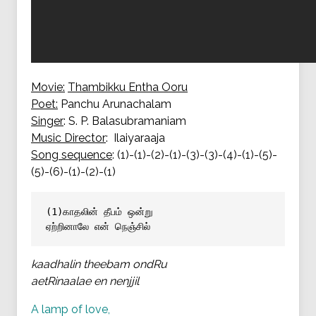
Movie:
Thambikku Entha Ooru
Poet:
Panchu Arunachalam
Singer
: S. P. Balasubramaniam
Music Director
: Ilaiyaraaja
Song sequence
: (1)-(1)-(2)-(1)-(3)-(3)-(4)-(1)-(5)-
(5)-(6)-(1)-(2)-(1)
(1)காதலின் தீபம் ஒன்று
ஏற்றினாலே என் நெஞ்சில்
kaadhalin theebam ondRu
aetRinaalae en nenjjil
A lamp of love,