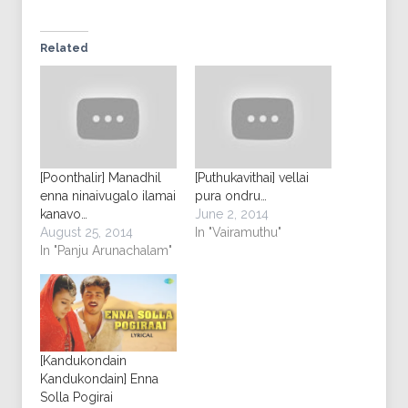
Related
[Poonthalir] Manadhil
[Puthukavithai] vellai
enna ninaivugalo ilamai
pura ondru…
kanavo…
June 2, 2014
August 25, 2014
In "Vairamuthu"
In "Panju Arunachalam"
[Kandukondain
Kandukondain] Enna
Solla Pogirai