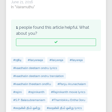
June 21, 2016
In "Vairamuthu"
1
people found this article helpful. What
about you?
#1984
#Ilaiyaraaja
#Ilaiyaraja
#Ilayaraja
#kaadhalin deebam ondru lyrics
#kaadhalin deebam ondru translation
#kaadhalin theebam ondRu
#Panju Arunachalam
#rajini
#rajinikanth
#Rajinikanth movie lyrics
#S.P. Balasubramaniam
#Thambikku Entha Ooru
#காதலின் தீபம் ஒன்று
#காதலின் தீபம் ஒன்று lyrics