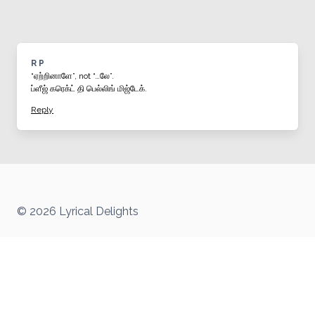
R P
“ஏற்றினாளே”, not “…லே”.
ப்ளீஜ் கரெக்ட் தி பெல்லிங் மிஜ்டேக்.
Reply
© 2026 Lyrical Delights