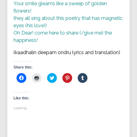
Your smile gleams like a sweep of golden
flowers!
they all sing about this poetry that has magnetic
eyes (his love!)
Oh Dear! come here to share (/give me) the
happiness!
(kaadhalin deepam ondru lyrics and translation)
Share this:
Click
Click
Click
Click
Click
to
to
to
to
to
share
print
share
share
share
on
(Opens
on
on
on
Facebook
in
Twitter
Pinterest
Tumblr
(Opens
new
(Opens
(Opens
(Opens
Like this:
in
window)
in
in
in
new
new
new
new
Loading...
window)
window)
window)
window)