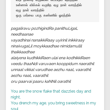
உன்னால் விக்கல் வருதே ஏழு நாள் வாரத்தில்
ஏழு நாள் வாரத்தில்
ஒரு பார்வை பாரு கண்ணில் ஓரத்தில்
pagaliravu pozhigindRa panithuLigaL
needhaanae
vayadhinai nanaikkiRaay uyirinil inikkiraay
ninaivugaLil moykkaadhae nimidamullil
thaikkaadhae
alaiyena kudhikkiRaen ulai ena kodhikkiRaen
veedu thaaNdi varuvaen kooppidum naerathil
unnaal vikkal varudhae aezhu naaL vaarathil
aezhu naaL vaarathil
oru paarvai paaru kaNNil oarathil
You are the snow flake that dazzles day and
night,
You drench my age, you bring sweetness in my
soul,