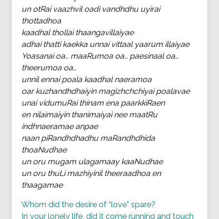
un otRai vaazhvil oadi vandhdhu uyirai
thottadhoa
kaadhal thollai thaangavillaiyae
adhai thatti kaekka unnai vittaal yaarum illaiyae
Yoasanai oa… maaRumoa oa… paesinaal oa…
theerumoa oa…
unnil ennai poala kaadhal naeramoa
oar kuzhandhdhaiyin magizhchchiyai poalavae
unai vidumuRai thinam ena paarkkiRaen
en nilaimaiyin thanimaiyai nee maatRu
indhnaeramae anpae
naan piRandhdhadhu maRandhdhida
thoaNudhae
un oru mugam ulagamaay kaaNudhae
un oru thuLi mazhiyinil theeraadhoa en
thaagamae
Whom did the desire of “love” spare?
In your lonely life, did it come running and touch