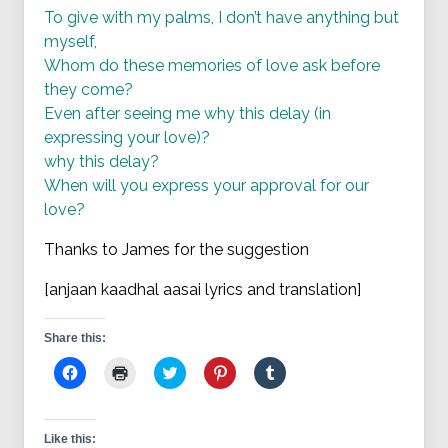
To give with my palms, I don’t have anything but
myself,
Whom do these memories of love ask before
they come?
Even after seeing me why this delay (in
expressing your love)?
why this delay?
When will you express your approval for our
love?
Thanks to James for the suggestion
[anjaan kaadhal aasai lyrics and translation]
Share this:
Click
Click
Click
Click
Click
to
to
to
to
to
share
print
share
share
share
on
(Opens
on
on
on
Facebook
in
Twitter
Pinterest
Tumblr
(Opens
new
(Opens
(Opens
(Opens
Like this: