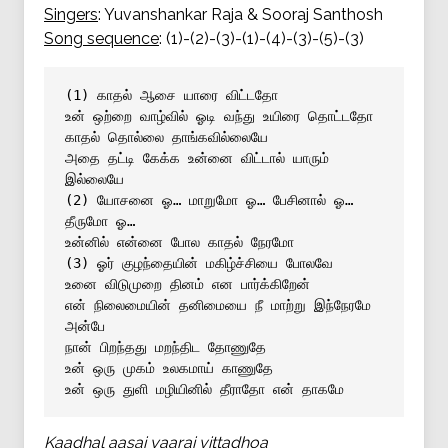
Singers
: Yuvanshankar Raja & Sooraj Santhosh
Song sequence
: (1)-(2)-(3)-(1)-(4)-(3)-(5)-(3)
(1) காதல் ஆசை யாரை விட்டதோ
உன் ஒற்றை வாழ்வில் ஓடி வந்து உயிரை தொட்டதோ
காதல் தொல்லை தாங்கவில்லையே
அதை தட்டி கேக்க உன்னை விட்டால் யாரும் 
இல்லையே
(2) யோசனை ஓ… மாறுமோ ஓ… பேசினால் ஓ… 
தீருமோ ஓ…
உன்னில் என்னை போல காதல் நேரமோ
(3) ஓர் குழந்தையின் மகிழ்ச்சியை போலவே
உனை விடுமுறை தினம் என பார்க்கிறேன்
என் நிலைமையின் தனிமையை நீ மாற்று இந்நேரமே 
அன்பே
நான் பிறந்தது மறந்திட தோணுதே
உன் ஒரு முகம் உலகமாய் காணுதே
உன் ஒரு துளி மழியினில் தீராதோ என் தாகமே
Kaadhal aasai yaarai vittadhoa