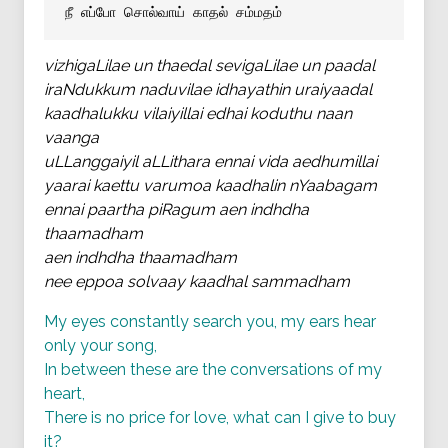
நீ எப்போ சொல்வாய் காதல் சம்மதம்
vizhigaLilae un thaedal sevigaLilae un paadal
iraNdukkum naduvilae idhayathin uraiyaadal
kaadhalukku vilaiyillai edhai koduthu naan
vaanga
uLLanggaiyil aLLithara ennai vida aedhumillai
yaarai kaettu varumoa kaadhalin nYaabagam
ennai paartha piRagum aen indhdha
thaamadham
aen indhdha thaamadham
nee eppoa solvaay kaadhal sammadham
My eyes constantly search you, my ears hear
only your song,
In between these are the conversations of my
heart,
There is no price for love, what can I give to buy
it?