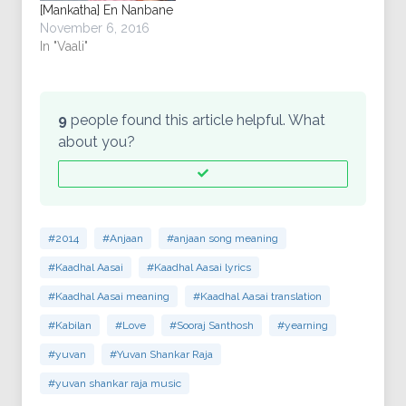
[Mankatha] En Nanbane
November 6, 2016
In "Vaali"
9
people found this article helpful. What
about you?
#2014
#Anjaan
#anjaan song meaning
#Kaadhal Aasai
#Kaadhal Aasai lyrics
#Kaadhal Aasai meaning
#Kaadhal Aasai translation
#Kabilan
#Love
#Sooraj Santhosh
#yearning
#yuvan
#Yuvan Shankar Raja
#yuvan shankar raja music