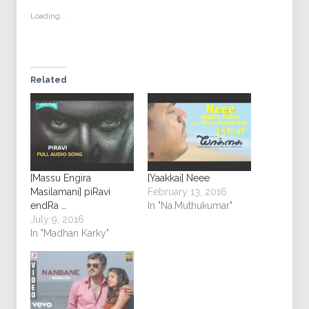
in
window)
in
in
in
new
new
new
new
Loading...
window)
window)
window)
window)
Related
[Massu Engira
[Yaakkai] Neee
Masilamani] piRavi
February 13, 2016
endRa …
In "Na.Muthukumar"
July 9, 2016
In "Madhan Karky"