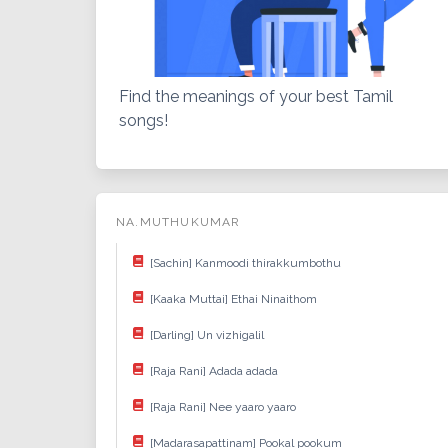
Find the meanings of your best Tamil
songs!
NA.MUTHUKUMAR
[Sachin] Kanmoodi thirakkumbothu
[Kaaka Muttai] Ethai Ninaithom
[Darling] Un vizhigalil
[Raja Rani] Adada adada
[Raja Rani] Nee yaaro yaaro
[Madarasapattinam] Pookal pookum