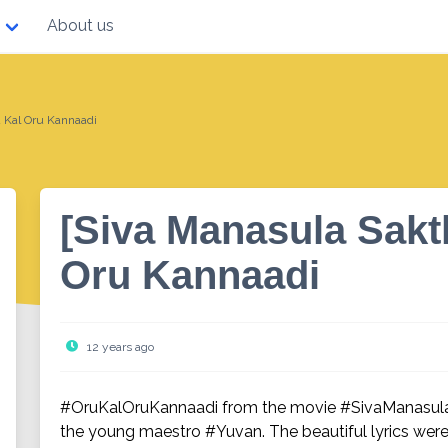
About us
u Kal Oru Kannaadi
[Siva Manasula Sakt
Oru Kannaadi
12 years ago
#OruKalOruKannaadi from the movie #SivaManasul
the young maestro #Yuvan. The beautiful lyrics we