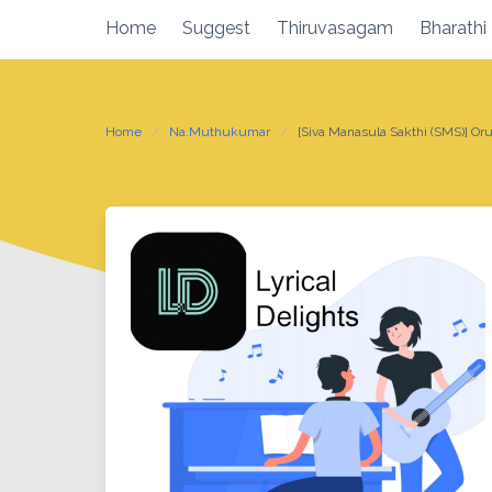
Skip
Home
Suggest
Thiruvasagam
Bharathi
to
content
Home
Na.Muthukumar
[Siva Manasula Sakthi (SMS)] Or