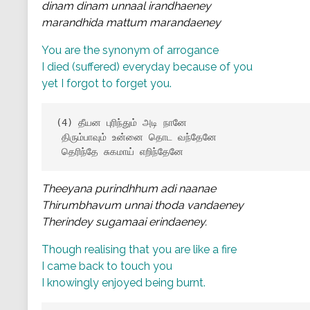
dinam dinam unnaal irandhaeney
marandhida mattum marandaeney
You are the synonym of arrogance
I died (suffered) everyday because of you
yet I forgot to forget you.
(4) தீயன புரிந்தும் அடி நானே

 திரும்பாவும் உன்னை தொட வந்தேனே

 தெரிந்தே சுகமாய் எறிந்தேனே
Theeyana purindhhum adi naanae
Thirumbhavum unnai thoda vandaeney
Therindey sugamaai erindaeney.
Though realising that you are like a fire
I came back to touch you
I knowingly enjoyed being burnt.