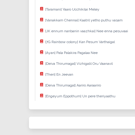
[Taramani] Yaaro Ucchikilai Meley
[Vanakkam Chennai] Kaatril yetho puthu vasam
[JK ennum nanbanin vaazhkai] Nee enna pesuvaai
[7G Rainbow colony] Kan Pesum Varthaigal
[Ayan] Pala Palakira Pagalaa Nee
[Deiva Thirumagal] Vizhigalil Oru Vaanavil
[Theri] En Jeevan
[Deiva Thirumagal] Aariro Aaraariro
[Engeyum Eppothum] Un pere theriyaathu