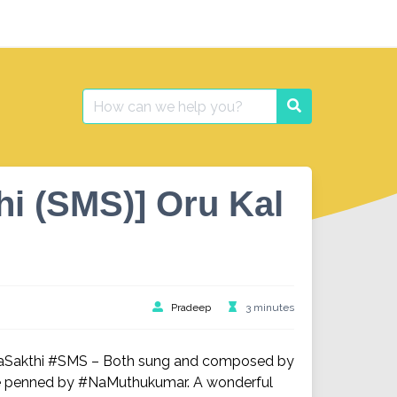
Search
Search
for:
hi (SMS)] Oru Kal
Pradeep
3 minutes
aSakthi #SMS – Both sung and composed by
re penned by #NaMuthukumar. A wonderful