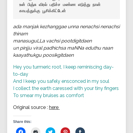
உன் பிஞ்சு விரல் பதிச்ச மண்ண எடுத்து நான்
காயத்துக்கு பூசிக்கிட்டேன்
ada manjak kezhanggae unna nenachsi nenachsi
thinam
manasuguLLa vachsi pootdigitdaen
un pinjju viral padhichsa maNNa eduthu naan
kaayathukgu poosikgitdaen
Hey you turmeric root, I keep reminiscing day-
to-day
And I keep you safely ensconced in my soul
I collect the earth caressed with your tiny fingers
To smear my bruises as comfort
Original source :
here
Share this:
Click
Click
Click
Click
Click