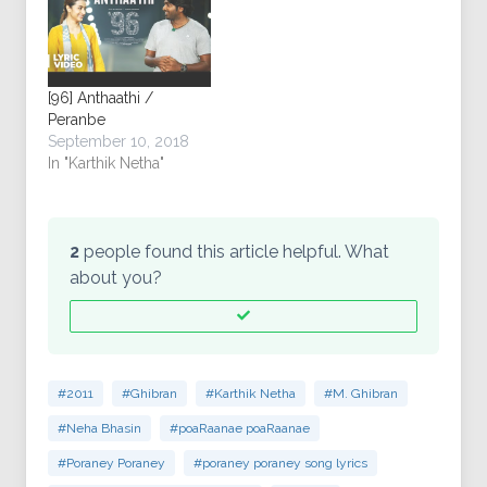
[96] Anthaathi /
Peranbe
September 10, 2018
In "Karthik Netha"
2
people found this article helpful. What
about you?
#2011
#Ghibran
#Karthik Netha
#M. Ghibran
#Neha Bhasin
#poaRaanae poaRaanae
#Poraney Poraney
#poraney poraney song lyrics