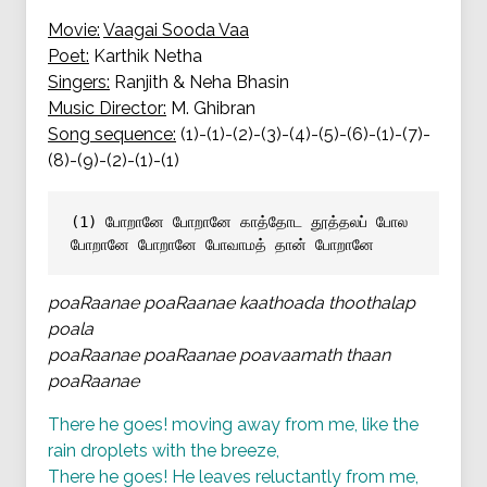
Movie:
Vaagai Sooda Vaa
Poet:
Karthik Netha
Singers:
Ranjith & Neha Bhasin
Music Director:
M. Ghibran
Song sequence:
(1)-(1)-(2)-(3)-(4)-(5)-(6)-(1)-(7)-
(8)-(9)-(2)-(1)-(1)
(1) போறானே போறானே காத்தோட தூத்தலப் போல
போறானே போறானே போவாமத் தான் போறானே
poaRaanae poaRaanae kaathoada thoothalap
poala
poaRaanae poaRaanae poavaamath thaan
poaRaanae
There he goes! moving away from me, like the
rain droplets with the breeze,
There he goes! He leaves reluctantly from me,