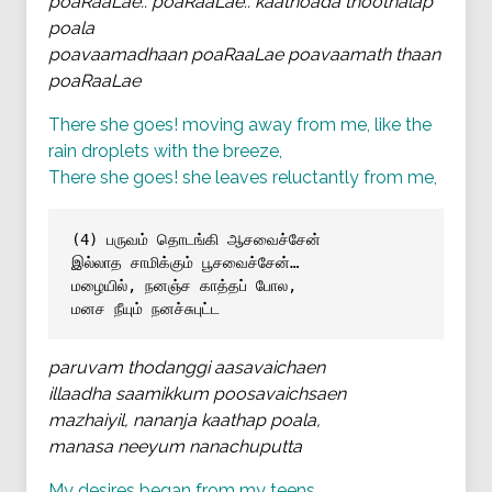
poaRaaLae.. poaRaaLae.. kaathoada thoothalap
poala
poavaamadhaan poaRaaLae poavaamath thaan
poaRaaLae
There she goes! moving away from me, like the
rain droplets with the breeze,
There she goes! she leaves reluctantly from me,
(4) பருவம் தொடங்கி ஆசவைச்சேன்
இல்லாத சாமிக்கும் பூசவைச்சேன்…
மழையில், நனஞ்ச காத்தப் போல,
மனச நீயும் நனச்சுபுட்ட
paruvam thodanggi aasavaichaen
illaadha saamikkum poosavaichsaen
mazhaiyil, nananja kaathap poala,
manasa neeyum nanachuputta
My desires began from my teens