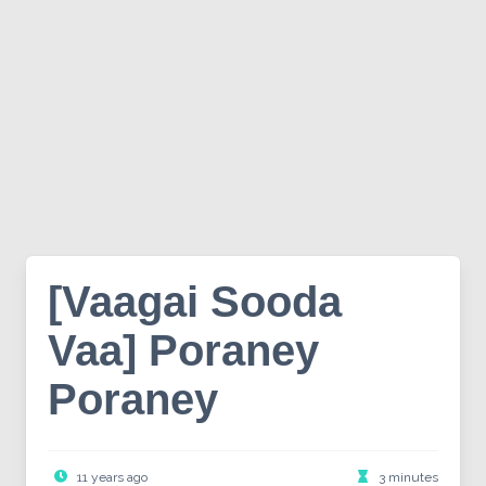
[Vaagai Sooda
Vaa] Poraney
Poraney
11 years ago
3 minutes