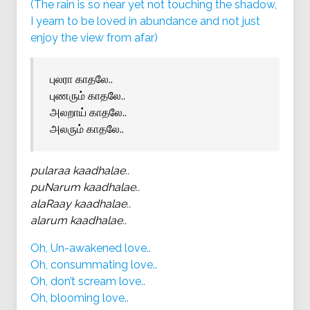
(The rain is so near yet not touching the shadow,
I yearn to be loved in abundance and not just
enjoy the view from afar)
புலரா காதலே..
புணரும் காதலே..
அலறாய் காதலே..
அலரும் காதலே..
pularaa kaadhalae..
puNarum kaadhalae..
alaRaay kaadhalae..
alarum kaadhalae..
Oh, Un-awakened love..
Oh, consummating love..
Oh, don’t scream love..
Oh, blooming love..