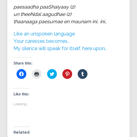
paesaadha paaShaiyaay (2)
un theeNdal aagudhae (2)
thaanaaga paesumae en maunam ini.. ini…
Like an unspoken language
Your caresses becomes..
My silence will speak for itself, here upon..
Share this:
Click
Click
Click
Click
Click
to
to
to
to
to
share
print
share
share
share
on
(Opens
on
on
on
Facebook
in
Twitter
Pinterest
Tumblr
(Opens
new
(Opens
(Opens
(Opens
Like this:
in
window)
in
in
in
new
new
new
new
Loading...
window)
window)
window)
window)
Related