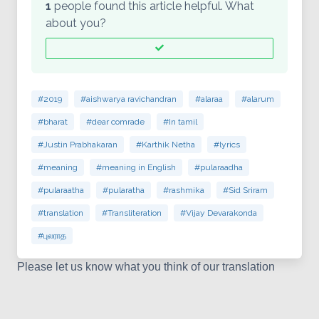
1
people found this article helpful. What
about you?
#2019
#aishwarya ravichandran
#alaraa
#alarum
#bharat
#dear comrade
#In tamil
#Justin Prabhakaran
#Karthik Netha
#lyrics
#meaning
#meaning in English
#pularaadha
#pularaatha
#pularatha
#rashmika
#Sid Sriram
#translation
#Transliteration
#Vijay Devarakonda
#புலராத
Please let us know what you think of our translation