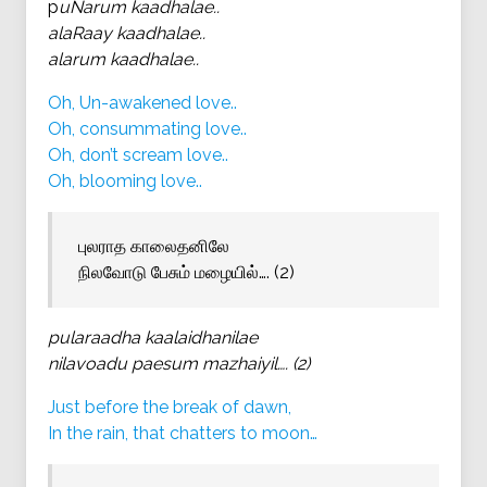
p
uNarum kaadhalae..
alaRaay kaadhalae..
alarum kaadhalae..
Oh, Un-awakened love..
Oh, consummating love..
Oh, don’t scream love..
Oh, blooming love..
புலராத காலைதனிலே
நிலவோடு பேசும் மழையில்…. (2)
pularaadha kaalaidhanilae
nilavoadu paesum mazhaiyil…. (2)
Just before the break of dawn,
In the rain, that chatters to moon…