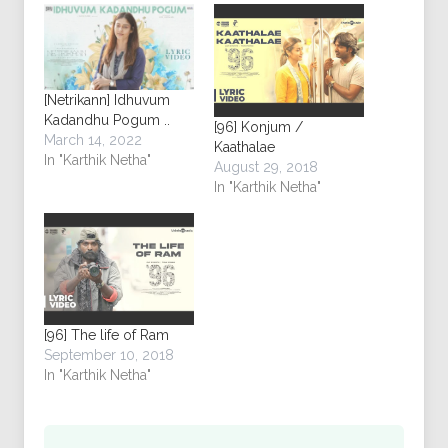
[Netrikann] Idhuvum
Kadandhu Pogum ..
[96] Konjum /
March 14, 2022
Kaathalae
In "Karthik Netha"
August 29, 2018
In "Karthik Netha"
[96] The life of Ram
September 10, 2018
In "Karthik Netha"