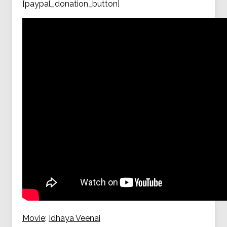
[paypal_donation_button]
Movie
:
Idhaya Veenai