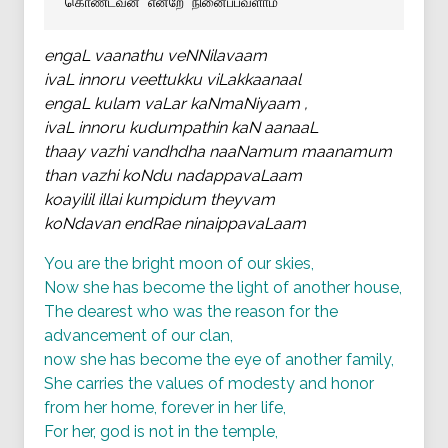
கொண்டவன் என்றே நினைப்பவளாம்
engaL vaanathu veNNilavaam
ivaL innoru veettukku viLakkaanaal
engaL kulam vaLar kaNmaNiyaam ,
ivaL innoru kudumpathin kaN aanaaL
thaay vazhi vandhdha naaNamum maanamum
than vazhi koNdu nadappavaLaam
koayilil illai kumpidum theyvam
koNdavan endRae ninaippavaLaam
You are the bright moon of our skies,
Now she has become the light of another house,
The dearest who was the reason for the
advancement of our clan,
now she has become the eye of another family,
She carries the values of modesty and honor
from her home, forever in her life,
For her, god is not in the temple,