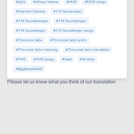
#1972
#Idhaya Veenai
#MGR
#MGR songs
#Shankar-Ganesh
#T.M.Soudarrajan
#T.M.Soundararajan
#T.M.Soundarrajan
#T.M.Sounderajan
#T.M.Sounderajan songs
#Thirunirai Selvi
#Thirunirai Selvi lyrics
#Thirunirai Selvi meaning
#Thirunirai Selvi translation
#TMS
#TMS Songs
#Vaali
#Wishes
#திருநிறைசெல்வி
Please let us know what you think of our translation