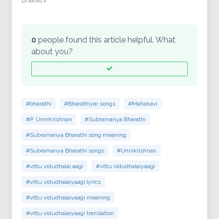
Bharathi"
கோயில்கள் வேண்டும்.
இந்த அநந்தமான
கோயில்களிலே ஒன்றுக்கு
‘நான்’ என்று பெயர்.
0
people found this article helpful. What
இதனை…
about you?
#bharathi
#Bharathiyar songs
#Mahakavi
#P. UnniKrishnan
#Subramanya Bharathi
#Subramanya Bharathi song meaning
#Subramanya Bharathi songs
#Unnikrishnan
#vittu vidudhalai aagi
#vittu vidudhalaiyaagi
#vittu vidudhalaiyaagi lyrics
#vittu vidudhalaiyaagi meaning
#vittu vidudhalaiyaagi translation