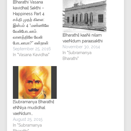
[Bharathi Vasana
kavidhai] Sakthi –
Happiness Part 4
சக்தி முதற் கிளை:
இன்பம் 4 “மண்ணிலே
வேலிபோடலாம்.
[Bharathi] kaaNi nilam
வானத்திலே வேலி
vaeNdum paraasakthi
போடலாமா?” என்றான்
November 30, 2014
ராமகிருஷ்ண முனி.
September 25, 2016
In "Subramanya
ஜடத்தைக் கட்டலாம்.
In "Vasana Kavidhai"
Bharathi"
சக்தியைக் கட்டலாமா?
உடலைக் கட்டலாம்.
உயிரைக் கட்டலாமா?
உயிரைக் கட்டு.
உள்ளத்தைக் கட்டலாம்.
என்னிடத்தே சக்தி
எனதுயிரிலும் உள்ளத்திலும்
நிற்கின்றாள். சக்திக்கு
[Subramanya Bharathi]
அநந்தமான கோயில்கள்
eNNiya mudidhal
வேண்டும். தொடக்கமும்
vaeNdum…
முடிவுமில்லாத காலத்திலே
August 25, 2015
நிமிஷந்தோறும்
In "Subramanya
அவளுக்குப் புதிய