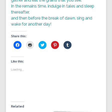
gather and eat the grains that you see,
In the remains time, indulge in tales and sleep
thereafter,
and then before the break of dawn, sing and
wake for another day!
Share this:
Click
Click
Click
Click
Click
to
to
to
to
to
share
print
share
share
share
on
(Opens
on
on
on
Facebook
in
Twitter
Pinterest
Tumblr
(Opens
new
(Opens
(Opens
(Opens
Like this:
in
window)
in
in
in
new
new
new
new
Loading...
window)
window)
window)
window)
Related