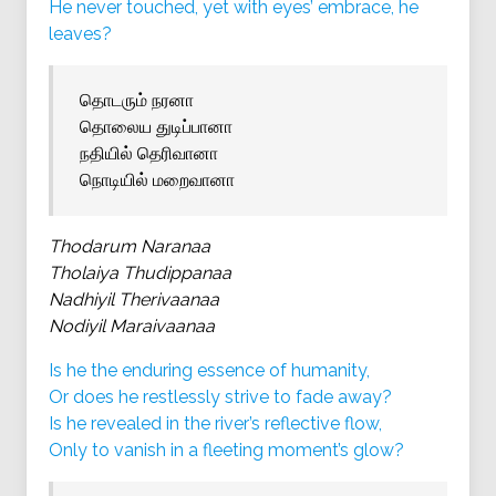
He never touched, yet with eyes’ embrace, he
leaves?
தொடரும் நரனா
தொலைய துடிப்பானா
நதியில் தெரிவானா
நொடியில் மறைவானா
Thodarum Naranaa
Tholaiya Thudippanaa
Nadhiyil Therivaanaa
Nodiyil Maraivaanaa
Is he the enduring essence of humanity,
Or does he restlessly strive to fade away?
Is he revealed in the river’s reflective flow,
Only to vanish in a fleeting moment’s glow?