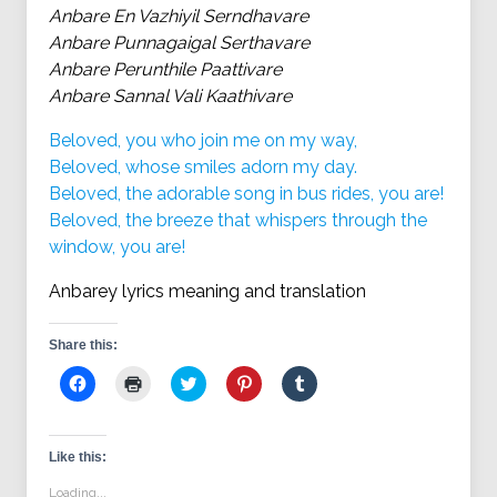
Anbare En Vazhiyil Serndhavare
Anbare Punnagaigal Serthavare
Anbare Perunthile Paattivare
Anbare Sannal Vali Kaathivare
Beloved, you who join me on my way,
Beloved, whose smiles adorn my day.
Beloved, the adorable song in bus rides, you are!
Beloved, the breeze that whispers through the
window, you are!
Anbarey lyrics meaning and translation
Share this:
Click
Click
Click
Click
Click
to
to
to
to
to
share
print
share
share
share
on
(Opens
on
on
on
Facebook
in
Twitter
Pinterest
Tumblr
(Opens
new
(Opens
(Opens
(Opens
Like this:
in
window)
in
in
in
new
new
new
new
Loading...
window)
window)
window)
window)