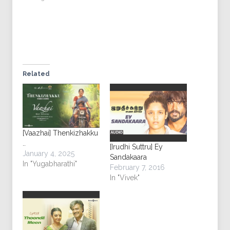
Related
[Vaazhai] Thenkizhakku
..
[Irudhi Suttru] Ey
January 4, 2025
Sandakaara
In "Yugabharathi"
February 7, 2016
In "Vivek"