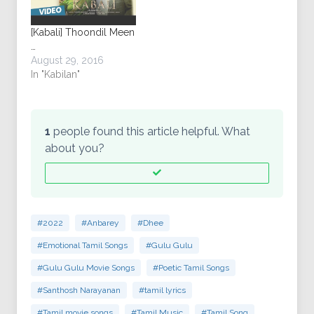
[Kabali] Thoondil Meen
…
August 29, 2016
In "Kabilan"
1
people found this article helpful. What
about you?
#2022
#Anbarey
#Dhee
#Emotional Tamil Songs
#Gulu Gulu
#Gulu Gulu Movie Songs
#Poetic Tamil Songs
#Santhosh Narayanan
#tamil lyrics
#Tamil movie songs
#Tamil Music
#Tamil Song