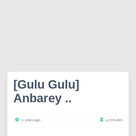
[Gulu Gulu]
Anbarey ..
2 years ago
4 minutes