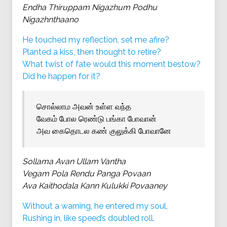
Endha Thiruppam Nigazhum Podhu
Nigazhnthaano
He touched my reflection, set me afire?
Planted a kiss, then thought to retire?
What twist of fate would this moment bestow?
Did he happen for it?
சொல்லாம அவன் உள்ள வந்த
வேகம் போல ரெண்டு பங்கா போவான்
அவ கைதொடல கண் குலுக்கி போவானே
Sollama Avan Ullam Vantha
Vegam Pola Rendu Panga Povaan
Ava Kaithodala Kann Kulukki Povaaney
Without a warning, he entered my soul,
Rushing in, like speed’s doubled roll.