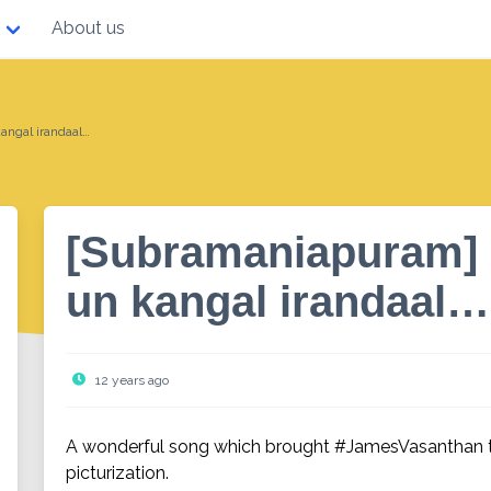
About us
angal irandaal…
[Subramaniapuram] 
un kangal irandaal…
12 years ago
A wonderful song which brought #JamesVasanthan to
picturization.