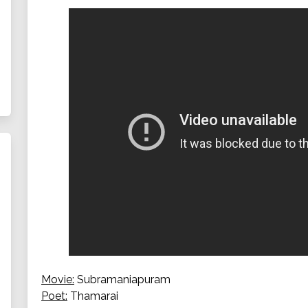
Movie:
Subramaniapuram
Poet:
Thamarai