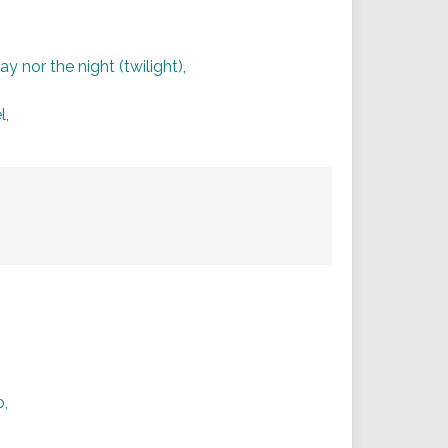
y nor the night (twilight),
l,
o,