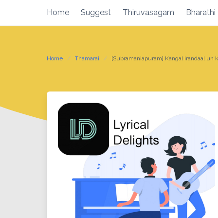
Skip
Home
Suggest
Thiruvasagam
Bharathi
to
content
Home
Thamarai
[Subramaniapuram] Kangal irandaal un k