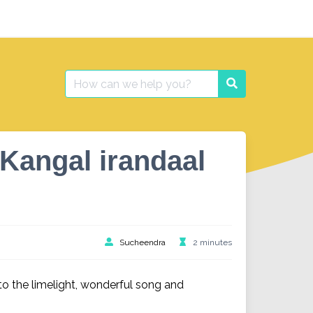
Search
Search
for:
Kangal irandaal
Sucheendra
2 minutes
 the limelight, wonderful song and