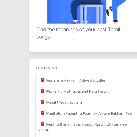
Find the meanings of your best Tamil
songs!
THAMARAI
[Vaaranam Aayiram] Adiye Kolludhe
[Pachaikili Muthucharam] Karu Karu …
[Airaa] Megathootham
[Kaathalum Kadanthu Pogum]- Akkam Pakkam Paar
[Venthu thaninthathu kaadu] Kaalathukkum nee
venum