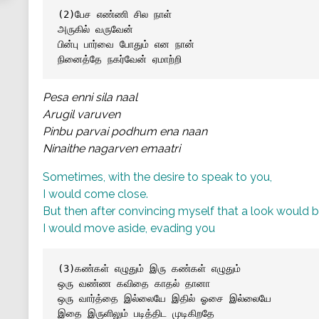
(2)பேச எண்ணி சில நாள் 
அருகில் வருவேன்
பின்பு பார்வை போதும் என நான் 
நினைத்தே நகர்வேன் ஏமாற்றி
Pesa enni sila naal
Arugil varuven
Pinbu parvai podhum ena naan
Ninaithe nagarven emaatri
Sometimes, with the desire to speak to you,
I would come close.
But then after convincing myself that a look would be
I would move aside, evading you
(3)கண்கள் எழுதும் இரு கண்கள் எழுதும்
ஒரு வண்ண கவிதை காதல் தானா
ஒரு வார்த்தை இல்லையே இதில் ஓசை இல்லையே
இதை இருளிலும் படித்திட முடிகிறதே