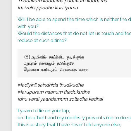
Thodavum koodatha padavum koodatha
Idaiveli appodhu kuraiyuma
Will I be able to spend the time which is neither the da
with you?
Would the distances that do not let us touch and fee
reduce at such a time?
(5)மடியினில் சாய்ந்திட துடிக்குதே
மறுபுறம் நாணமும் தடுக்குதே
இதுவரை யாரிடமும் சொல்லாத கதை
Madiyinil saindhida thudikudhe
Marupuram naanum thadukudhe
Idhu varai yaaridamum solladha kadhai
I yearn to lie on your lap,
on the other hand my modesty prevents me to do s
this is a story that I have never told anyone else,