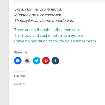
Unnai indri ver oru ninaivillai
Ini indha oon uyir enadhillai
Thadaiyilai saavilume unnodu vara
There are no thoughts other than you,
This body and soul is not mine anymore,
I have no hesitation to follow you even in death.
Share this:
Click
Click
Click
Click
Click
to
to
to
to
to
share
print
share
share
share
on
(Opens
on
on
on
Facebook
in
Twitter
Pinterest
Tumblr
(Opens
new
(Opens
(Opens
(Opens
Like this:
in
window)
in
in
in
new
new
new
new
Loading...
window)
window)
window)
window)