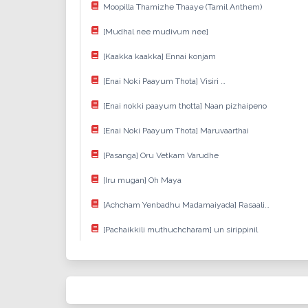
Moopilla Thamizhe Thaaye (Tamil Anthem)
[Mudhal nee mudivum nee]
[Kaakka kaakka] Ennai konjam
[Enai Noki Paayum Thota] Visiri …
[Enai nokki paayum thotta] Naan pizhaipeno
[Enai Noki Paayum Thota] Maruvaarthai
[Pasanga] Oru Vetkam Varudhe
[Iru mugan] Oh Maya
[Achcham Yenbadhu Madamaiyada] Rasaali…
[Pachaikkili muthuchcharam] un sirippinil