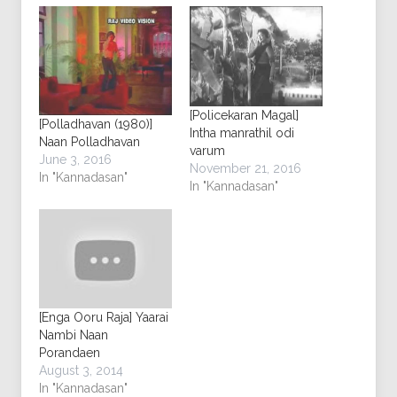
[Policekaran Magal]
[Polladhavan (1980)]
Intha manrathil odi
Naan Polladhavan
varum
June 3, 2016
November 21, 2016
In "Kannadasan"
In "Kannadasan"
[Enga Ooru Raja] Yaarai
Nambi Naan
Porandaen
August 3, 2014
In "Kannadasan"