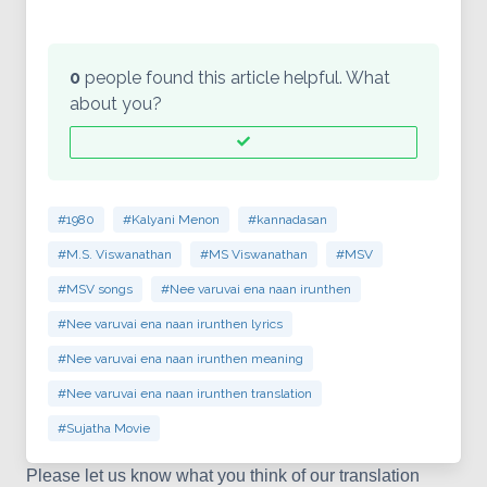
0
people found this article helpful. What
about you?
#1980
#Kalyani Menon
#kannadasan
#M.S. Viswanathan
#MS Viswanathan
#MSV
#MSV songs
#Nee varuvai ena naan irunthen
#Nee varuvai ena naan irunthen lyrics
#Nee varuvai ena naan irunthen meaning
#Nee varuvai ena naan irunthen translation
#Sujatha Movie
Please let us know what you think of our translation