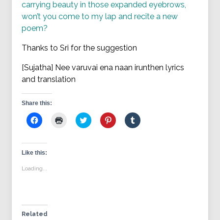
carrying beauty in those expanded eyebrows,
won’t you come to my lap and recite a new
poem?
Thanks to Sri for the suggestion
[Sujatha] Nee varuvai ena naan irunthen lyrics
and translation
Share this:
Click
Click
Click
Click
Click
to
to
to
to
to
share
print
share
share
share
on
(Opens
on
on
on
Facebook
in
Twitter
Pinterest
Tumblr
(Opens
new
(Opens
(Opens
(Opens
Like this:
in
window)
in
in
in
new
new
new
new
Loading...
window)
window)
window)
window)
Related