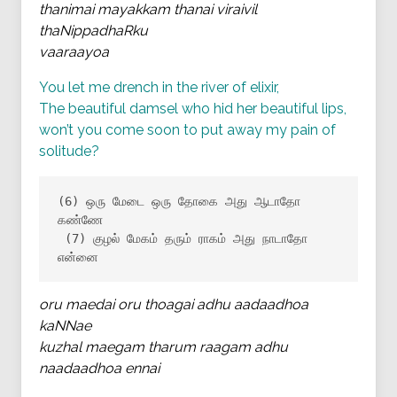
thanimai mayakkam thanai viraivil
thaNippadhaRku
vaaraayoa
You let me drench in the river of elixir,
The beautiful damsel who hid her beautiful lips,
won’t you come soon to put away my pain of
solitude?
(6) ஒரு மேடை ஒரு தோகை அது ஆடாதோ 
கண்ணே

 (7) குழல் மேகம் தரும் ராகம் அது நாடாதோ 
என்னை
oru maedai oru thoagai adhu aadaadhoa
kaNNae
kuzhal maegam tharum raagam adhu
naadaadhoa ennai