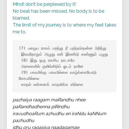
Mind! don’t be perplexed by it!
No beat has been missed, No body is to be
blamed,
The limit of my journey is to where my feet takes
me to.
(7) பழைய ராகம் மறந்து நீ பறந்ததென்ன பிறிந்து

 இரவுதோறும் அழுது என் இரண்டு கண்ணும் பழுது

 (8) இது ஒரு ரகசிய நாடகமே

 அலைகளில் குலிங்கிடும் ஓடம் நானே

 (9) பாவமிங்கு பாவமில்லை வாழ்க்கையோடு 
கோபமில்லை

 காதல் என்னைக் காதலிக்க வில்லை
pazhaiya raagam maRandhu nhee
paRandhadhenna piRindhu
iravudhoaRum azhudhu en iraNdu kaNNum
pazhudhu
idhu oru ragasiya naadagamae