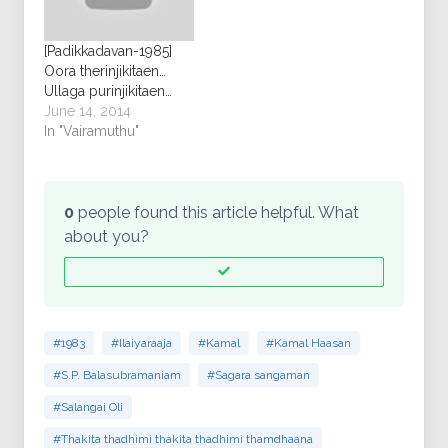
[Padikkadavan-1985]
Oora therinjikitaen…
Ullaga purinjikitaen…
June 14, 2014
In "Vairamuthu"
0
people found this article helpful. What
about you?
#1983
#Ilaiyaraaja
#Kamal
#Kamal Haasan
#S.P. Balasubramaniam
#Sagara sangaman
#Salangai Oli
#Thakita thadhimi thakita thadhimi thamdhaana