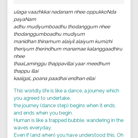
ulaga vaazhkkai nadanam nhee oppukkoNda
payaNam
adhu mudiyumboadhu thodanggum nhee
thodanggumboadhu mudiyum
manidhan thinamum alaiyil alaiyum kumizhi
theriyum therindhum manamae kalanggaadhiru
nhee
thaaLaminggu thappavillai yaar meedhum
thappu illai
kaalgaL poana paadhai endhan ellai
This worldly life is like a dance, a journey which
you agreed to undertake,
the journey (dance step) begins when it ends,
and ends when you begin,
Human is like a trapped bubble, wandering in the
waves everyday,
Even if (and when) you have understood this, Oh