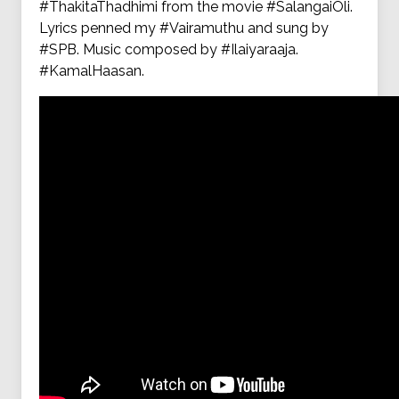
#ThakitaThadhimi from the movie #SalangaiOli.
Lyrics penned my #Vairamuthu and sung by
#SPB. Music composed by #Ilaiyaraaja.
#KamalHaasan.