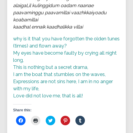
alaigaLil kulinggidum oadam naanae
paavaminggu paavamillai vaazhkkaiyoadu
koabamillai
kaadhal ennaik kaadhalikka villai
why is it that you have forgotten the olden tunes
(times) and flown away?
My eyes have become faulty by crying all night
long,
This is nothing but a secret drama,
I am the boat that stumbles on the waves,
Expressions are not sins here, I am in no anger
with my life,
Love did not love me, that is all!
Share this:
Click
Click
Click
Click
Click
to
to
to
to
to
share
print
share
share
share
on
(Opens
on
on
on