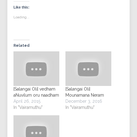
Facebook
in
Twitter
Pinterest
Tumblr
(Opens
new
(Opens
(Opens
(Opens
Like this:
in
window)
in
in
in
new
new
new
new
Loading...
window)
window)
window)
window)
Related
[Salangai Oli] vedham
[Salangai Oli]
aNuvilum oru naadham
Mounamana Neram
April 26, 2015
December 3, 2016
In "Vairamuthu"
In "Vairamuthu"