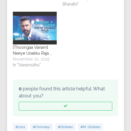
Bharathi"
[Thoongaa Vanam]
Neeye Unakku Raja …
November 10, 2015
In "Vairamuthu"
0
people found this article helpful. What
about you?
#2011
#Chinmayi
#Ghibran
#M. Ghibran