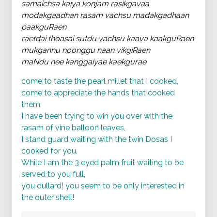
samaichsa kaiya konjam rasikgavaa
modakgaadhan rasam vachsu madakgadhaan
paakguRaen
raetdai thoasai sutdu vachsu kaava kaakguRaen
mukgannu noonggu naan vikgiRaen
maNdu nee kanggaiyae kaekgurae
come to taste the pearl millet that I cooked,
come to appreciate the hands that cooked
them,
I have been trying to win you over with the
rasam of vine balloon leaves,
I stand guard waiting with the twin Dosas I
cooked for you.
While I am the 3 eyed palm fruit waiting to be
served to you full,
you dullard! you seem to be only interested in
the outer shell!