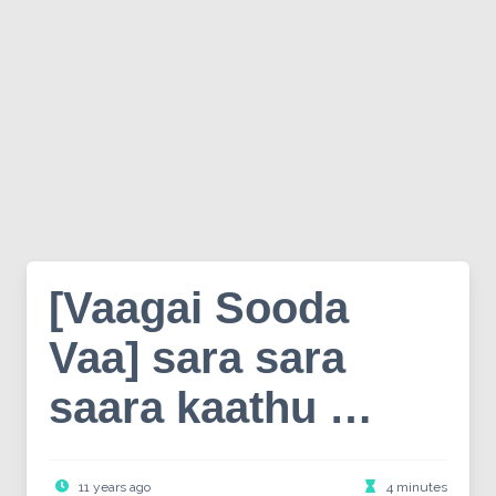
[Vaagai Sooda
Vaa] sara sara
saara kaathu …
11 years ago
4 minutes