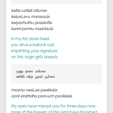
katta vaNdi otturae
kaiyaLavu manasula
kaiyezhuthu poaduRa
kanni ponnu maarbula
In my fist sized heart,
you drive a bullock cart,
Imprinting your signature,
on this virgin girl’s breasts,
மூனு நாளா பாக்கல
ஊரில் எந்த பூவும் பூக்கல
moonu naaLaa paakkala
ooril endhdha poovum pookkala
My eyes have missed you for three days now,
none of the flowers of this land have bloomed