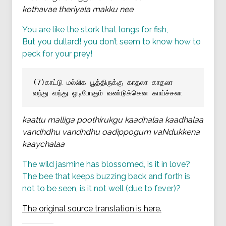
kothavae theriyala makku nee
You are like the stork that longs for fish,
But you dullard! you don’t seem to know how to
peck for your prey!
(7)காட்டு மல்லிக பூத்திருக்கு காதலா காதலா
வந்து வந்து ஓடிபோகும் வண்டுக்கென காய்ச்சலா
kaattu malliga poothirukgu kaadhalaa kaadhalaa
vandhdhu vandhdhu oadippogum vaNdukkena
kaaychalaa
The wild jasmine has blossomed, is it in love?
The bee that keeps buzzing back and forth is
not to be seen, is it not well (due to fever)?
The original source translation is here.