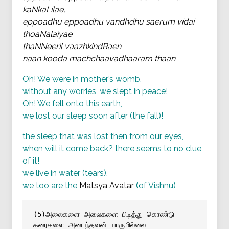
kaNkaLilae,
eppoadhu eppoadhu vandhdhu saerum vidai
thoaNalaiyae
thaNNeeril vaazhkindRaen
naan kooda machchaavadhaaram thaan
Oh! We were in mother’s womb,
without any worries, we slept in peace!
Oh! We fell onto this earth,
we lost our sleep soon after (the fall)!
the sleep that was lost then from our eyes,
when will it come back? there seems to no clue
of it!
we live in water (tears),
we too are the
Matsya Avatar
(of Vishnu)
(5)அலைகளை அலைகளை பிடித்து கொண்டு 
கரைகளை அடைந்தவன் யாருமில்லை 