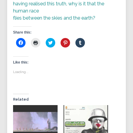
having realised this truth, why is it that the
human race
flies between the skies and the earth?
Share this:
Click
Click
Click
Click
Click
to
to
to
to
to
share
print
share
share
share
on
(Opens
on
on
on
Facebook
in
Twitter
Pinterest
Tumblr
(Opens
new
(Opens
(Opens
(Opens
Like this:
in
window)
in
in
in
new
new
new
new
Loading...
window)
window)
window)
window)
Related