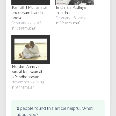
[Kannathil Muthamittal]
[Endhiran] Pudhiya
oru deivam thandha
manidha
poove
February 26, 2017
February 23, 2016
In "Vairamuthu"
In "Vairamuthu"
[Haridas] Annaiyin
karuvil kalaiyaamal
piRandhdhaayae …
November 23, 2014
In "Annamalai"
2
people found this article helpful. What
about you?