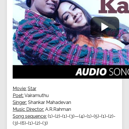
Movie:
Star
Poet:
Vairamuthu
Singer:
Shankar Mahadevan
Music Director:
A.R.Rahman
Song sequence:
(1)-(2)-(1)-(3)—(4)-(1)-(5)-(1)-(2)-
(3)-(6)-(1)-(2)-(3)