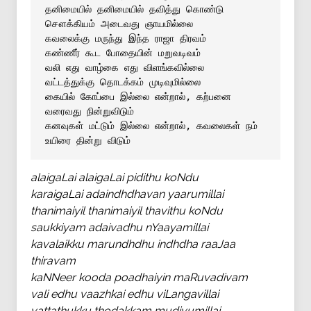
தனிமையில் தனிமையில் தவித்து கொண்டு 
சௌக்கியம் அடைவது ஞாயமில்லை 
கவலைக்கு மருந்து இந்த ராஜா திரவம் 
கண்ணீர் கூட போதையின் மறுவடிவம் 
வலி எது வாழ்கை எது விளங்கவில்லை 
வட்டத்துக்கு தொடக்கம் முடிவுமில்லை 
கையில் கோப்பை இல்லை என்றால், கற்பனை 
வரைவது நின்றுவிடும் 
கனவுகள் மட்டும் இல்லை என்றால், கவலைகள் நம் 
உயிரை தின்று விடும்
alaigaLai alaigaLai pidithu koNdu
karaigaLai adaindhdhavan yaarumillai
thanimaiyil thanimaiyil thavithu koNdu
saukkiyam adaivadhu nYaayamillai
kavalaikku marundhdhu indhdha raaJaa
thiravam
kaNNeer kooda poadhaiyin maRuvadivam
vali edhu vaazhkai edhu viLangavillai
vattathukku thodakkam mudivumillai