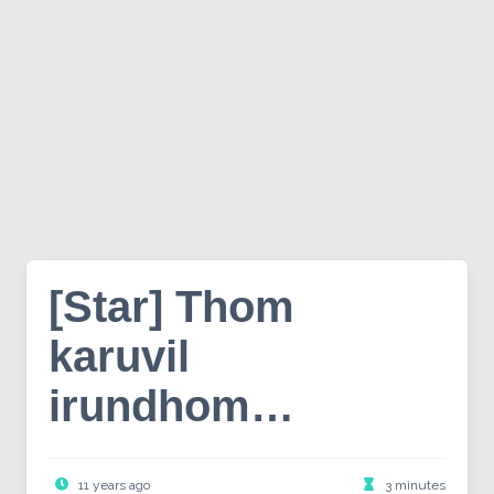
[Star] Thom
karuvil
irundhom…
11 years ago
3 minutes