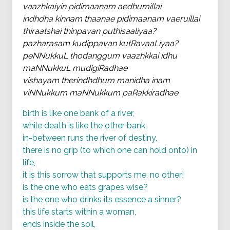
vaazhkaiyin pidimaanam aedhumillai
indhdha kinnam thaanae pidimaanam vaeruillai
thiraatshai thinpavan puthisaaliyaa?
pazharasam kudippavan kutRavaaLiyaa?
peNNukkuL thodanggum vaazhkkai idhu
maNNukkuL mudigiRadhae
vishayam therindhdhum manidha inam
viNNukkum maNNukkum paRakkiradhae
birth is like one bank of a river,
while death is like the other bank,
in-between runs the river of destiny,
there is no grip (to which one can hold onto) in
life,
it is this sorrow that supports me, no other!
is the one who eats grapes wise?
is the one who drinks its essence a sinner?
this life starts within a woman,
ends inside the soil,