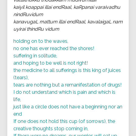
kaiyil koappai illai endRaal, kaRpanai varaivadhu
nindRuvidum
kanavugaL mattum illai endRaal, kavalaigaL nam
uyirai thindRu vidum
holding on to the waves,
no one has ever reached the shores!
suffering in solitude,
and hoping to be well is not right!
the medicine to all sufferings is this king of juices
(tears),
tears are nothing but a remanifestation of drugs!
I do not understand which is pain and which is
life,
just like a circle does not have a beginning nor an
end
If one does not hold this cup (of sorrows), the
creative thoughts stop coming in,
If there were no dreams, our worries will eat up