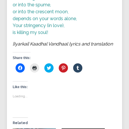
or into the spume,
or into the crescent moon,
depends on your words alone,
Your stringency (in love),
is killing my soul!
[Iyarkai] Kaadhal Vandhaal lyrics and translation
Share this:
Click
Click
Click
Click
Click
to
to
to
to
to
share
print
share
share
share
on
(Opens
on
on
on
Facebook
in
Twitter
Pinterest
Tumblr
(Opens
new
(Opens
(Opens
(Opens
Like this:
in
window)
in
in
in
new
new
new
new
Loading...
window)
window)
window)
window)
Related