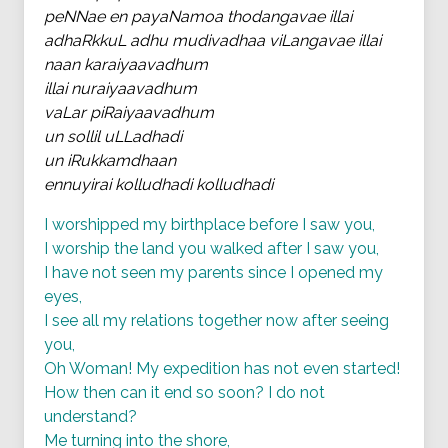
peNNae en payaNamoa thodangavae illai
adhaRkkuL adhu mudivadhaa viLangavae illai
naan karaiyaavadhum
illai nuraiyaavadhum
vaLar piRaiyaavadhum
un sollil uLLadhadi
un iRukkamdhaan
ennuyirai kolludhadi kolludhadi
I worshipped my birthplace before I saw you,
I worship the land you walked after I saw you,
I have not seen my parents since I opened my
eyes,
I see all my relations together now after seeing
you,
Oh Woman! My expedition has not even started!
How then can it end so soon? I do not
understand?
Me turning into the shore,