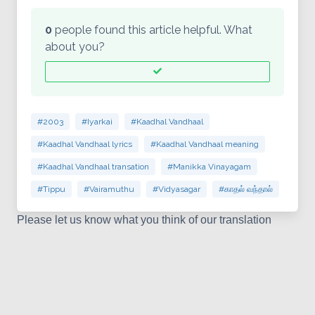
0
people found this article helpful. What
about you?
#2003
#Iyarkai
#Kaadhal Vandhaal
#Kaadhal Vandhaal lyrics
#Kaadhal Vandhaal meaning
#Kaadhal Vandhaal transation
#Manikka Vinayagam
#Tippu
#Vairamuthu
#Vidyasagar
#காதல் வந்தால்
Please let us know what you think of our translation