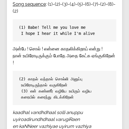
Song sequence
: (1)-(2)-(3)-(4)-(5)-(6)-(7)-(2)-(8)-
(2)
(1) Babe! Tell me you love me
I hope I hear it while I'm alive
அன்பே ! சொல் ! என்னை காதலிக்கிறாய் என்று !
நான் உயிரோடிருக்கும் போதே அதை கேட்க ஏங்குகிறேன்
!
(2) காதல் வந்தால் சொல்லி அனுப்பு
உயிரோடிருந்தால் வருகிறேன்
(3) என் கண்ணீர் வழியே உயிரும் வழிய
கரையில் கரைந்து கிடக்கிறேன்
kaadhal vandhdhaal solli anuppu
uyiroadirundhdhaal varugiRaen
en kaNNeer vazhiyae uyirum vazhiya