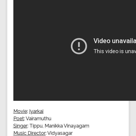
Movie
:
Iyarkai
Poet
: Vairamuthu
Singer
: Tippu, Manikka Vinayagam
Music Director
: Vidyasagar