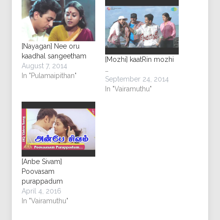
[Nayagan] Nee oru
kaadhal sangeetham
[Mozhi] kaatRin mozhi
August 7, 2014
…
In "Pulamaipithan"
September 24, 2014
In "Vairamuthu"
[Anbe Sivam]
Poovasam
purappadum
April 4, 2016
In "Vairamuthu"