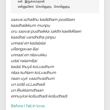
உன் இறுக்கம்தான்
என்னுயிரை கொல்லுதடி கொல்லுதடி
saavai azhaithu kadidham poattaen
kaadhalikkum munpu
oru saavai pudhaikka sakthi kaetkiRaen
kaadhal vandhdha pinpu
unnaal en kadalalai
uRangavae illai
unnaal en nilavukku
udal nalamillai
kadal thuyil koLvadhum
nilaa kuNam koLvadhum
naan uyir vaazhvadhum
un sollil uLLadhadi
un iRukkamdhaan
ennuyirai kolludhadi kolludhadi
Before I fell in love,