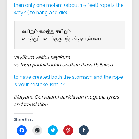
then only one molam (about 1.5 feet) rope is the
way? ( to hang and die)
வயிறும் வைத்து கயிறும்
வைத்துப் படைத்தது உந்தன் தவறல்லவா
vayiRum vaithu kayiRum
vaithup padaithadhu undhan thavaRallavaa
to have created both the stomach and the rope
is your mistake, isn’t it?
[Kalyana Oorvalam] aaNdavan mugatha lyrics
and translation
Share this:
Click
Click
Click
Click
Click
to
to
to
to
to
share
print
share
share
share