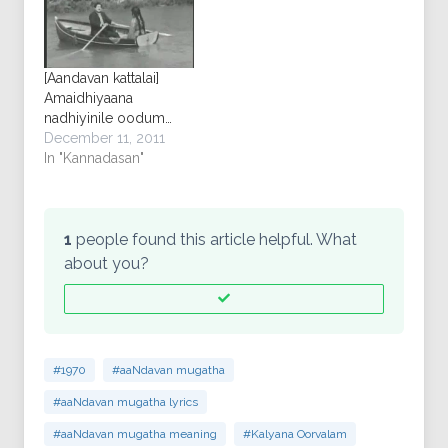
[Aandavan kattalai]
Amaidhiyaana
nadhiyinile oodum…
December 11, 2011
In "Kannadasan"
1
people found this article helpful. What
about you?
#1970
#aaNdavan mugatha
#aaNdavan mugatha lyrics
#aaNdavan mugatha meaning
#Kalyana Oorvalam