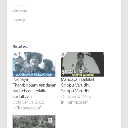
on
(Opens
on
on
on
Facebook
in
Twitter
Pinterest
Tumblr
(Opens
new
(Opens
(Opens
(Opens
Like this:
in
window)
in
in
in
new
new
new
new
Loading...
window)
window)
window)
window)
Related
[Nichaya
[Aandavan kattalai]
Thamboolam]Aandavan
Sirippu Varudhu
padachaan, enkitta
Sirippu Varudhu..
koduthaan …
October 4, 2014
October 13, 2012
In "Kannadasan"
In "Kannadasan"