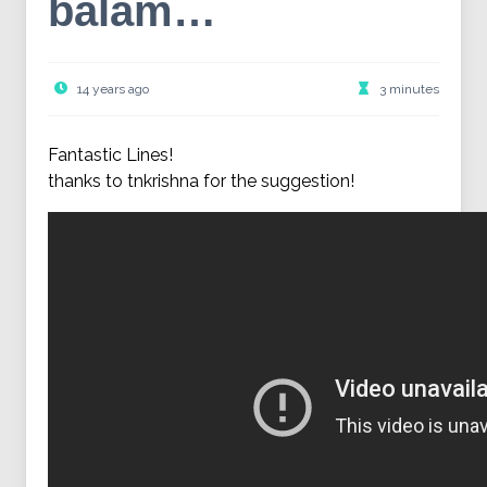
balam…
14 years ago
3 minutes
Fantastic Lines!
thanks to tnkrishna for the suggestion!