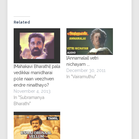
Related
[Annamalai] vetri
nichayam ….
[Mahakavi Bharathi] pala
December 30, 2011
vedikkai manidharai
In "Vairamuthu"
pole naan veezhven
endre ninaithayo?
November 4, 2013
In "Subramanya
Bharathi"