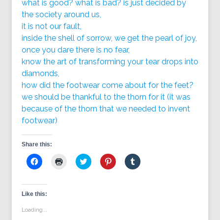
what is good? what is bad? is just decided by
the society around us,
it is not our fault,
inside the shell of sorrow, we get the pearl of joy,
once you dare there is no fear,
know the art of transforming your tear drops into
diamonds,
how did the footwear come about for the feet?
we should be thankful to the thorn for it (it was
because of the thorn that we needed to invent
footwear)
Share this:
Click
Click
Click
Click
Click
to
to
to
to
to
share
print
share
share
share
on
(Opens
on
on
on
Facebook
in
Twitter
Pinterest
Tumblr
(Opens
new
(Opens
(Opens
(Opens
Like this:
in
window)
in
in
in
new
new
new
new
Loading...
window)
window)
window)
window)