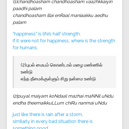
(1)chandhoasham chandhoasham vaazhkkaiyin
paadhi palam
chandhoasham illai enRaal maniaakku aedhu
palam
“happiness” is life’s half strength,
if it were not for happiness, where is the strength
for humans,
(2)புயல் மையம் கொண்டால் மழை மண்ணில்
உண்டு
எந்த தீமைக்குள்ளும் சிறு நன்மை உண்டு
(2)puyal maiyam koNdaal mazhai maNNil uNdu
endha theemaikkuLLum chiRu nanmai uNdu
just like there is rain after a storm,
similarly in every bad situation there is
something good,