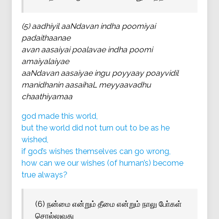
(5) aadhiyil aaNdavan indha poomiyai
padaithaanae
avan aasaiyai poalavae indha poomi
amaiyalaiyae
aaNdavan aasaiyae ingu poyyaay poayvidil
manidhanin aasaihaL meyyaavadhu
chaathiyamaa
god made this world,
but the world did not turn out to be as he
wished,
if god’s wishes themselves can go wrong,
how can we our wishes (of human’s) become
true always?
(6) நன்மை என்றும் தீமை என்றும் நாலு போ்கள்
சொல்லுவது