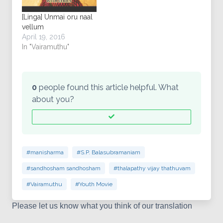
[Linga] Unmai oru naal
vellum
April 19, 2016
In "Vairamuthu"
0
people found this article helpful. What
about you?
#manisharma
#S.P. Balasubramaniam
#sandhosham sandhosham
#thalapathy vijay thathuvam
#Vairamuthu
#Youth Movie
Please let us know what you think of our translation