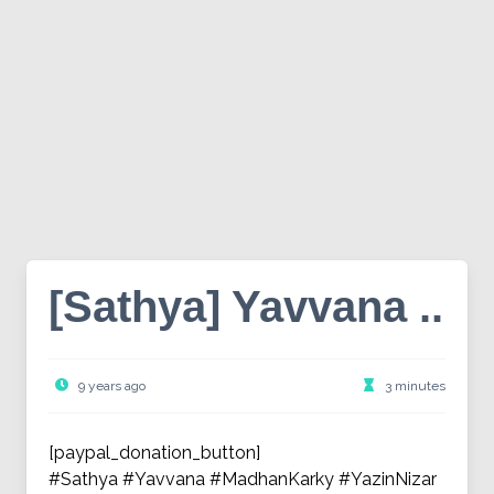
[Sathya] Yavvana ..
9 years ago
3 minutes
[paypal_donation_button]
#Sathya #Yavvana #MadhanKarky #YazinNizar