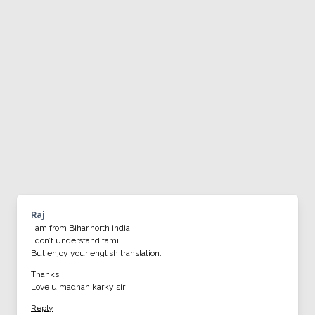
Raj
i am from Bihar,north india.
I don’t understand tamil,
But enjoy your english translation.
Thanks.
Love u madhan karky sir
Reply