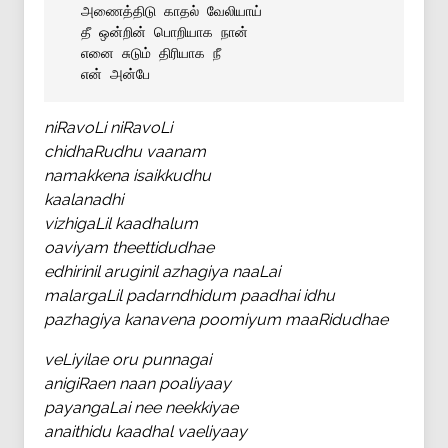
 அணைத்திடு காதல் வேலியாய்
 தீ ஒன்றின் பொறியாக நான்
 எனை சுடும் திரியாக நீ
 என் அன்பே
niRavoLi niRavoLi
chidhaRudhu vaanam
namakkena isaikkudhu
kaalanadhi
vizhigaLil kaadhalum
oaviyam theettidudhae
edhirinil aruginil azhagiya naaLai
malargaLil padarndhidum paadhai idhu
pazhagiya kanavena poomiyum maaRidudhae
veLiyilae oru punnagai
anigiRaen naan poaliyaay
payangaLai nee neekkiyae
anaithidu kaadhal vaeliyaay