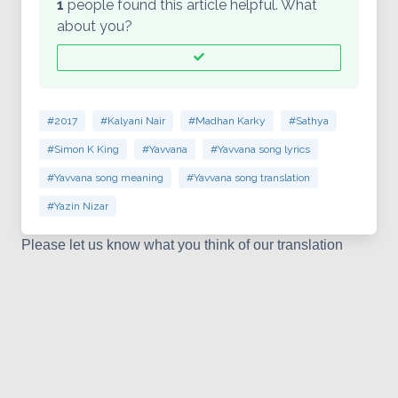
1
people found this article helpful. What
about you?
#2017
#Kalyani Nair
#Madhan Karky
#Sathya
#Simon K King
#Yavvana
#Yavvana song lyrics
#Yavvana song meaning
#Yavvana song translation
#Yazin Nizar
Please let us know what you think of our translation