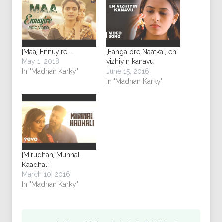
[Maa] Ennuyire …
[Bangalore Naatkal] en
May 1, 2018
vizhiyin kanavu
In "Madhan Karky"
June 15, 2016
In "Madhan Karky"
[Mirudhan] Munnal
Kaadhali
March 10, 2016
In "Madhan Karky"