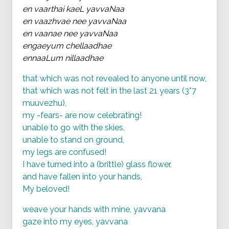
en vaarthai kaeL yavvaNaa
en vaazhvae nee yavvaNaa
en vaanae nee yavvaNaa
engaeyum chellaadhae
ennaaLum nillaadhae
that which was not revealed to anyone until now,
that which was not felt in the last 21 years (3*7
muuvezhu),
my -fears- are now celebrating!
unable to go with the skies,
unable to stand on ground,
my legs are confused!
I have turned into a (brittle) glass flower,
and have fallen into your hands,
My beloved!
weave your hands with mine, yavvana
gaze into my eyes, yavvana