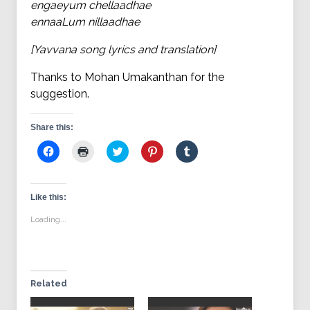
engaeyum chellaadhae
ennaaLum nillaadhae
[Yavvana song lyrics and translation]
Thanks to Mohan Umakanthan for the
suggestion.
Share this:
Click
Click
Click
Click
Click
to
to
to
to
to
share
print
share
share
share
on
(Opens
on
on
on
Facebook
in
Twitter
Pinterest
Tumblr
(Opens
new
(Opens
(Opens
(Opens
Like this:
in
window)
in
in
in
new
new
new
new
Loading...
window)
window)
window)
window)
Related