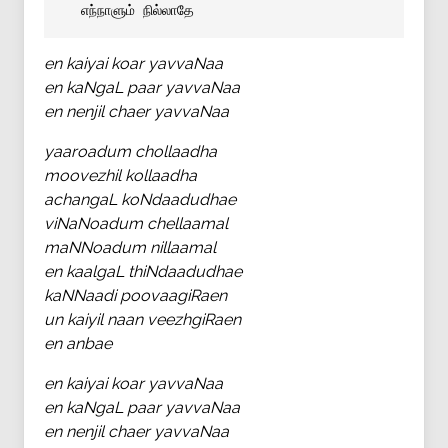
 எந்நாளும் நில்லாதே
en kaiyai koar yavvaNaa
en kaNgaL paar yavvaNaa
en nenjil chaer yavvaNaa
yaaroadum chollaadha
moovezhil kollaadha
achangaL koNdaadudhae
viNaNoadum chellaamal
maNNoadum nillaamal
en kaalgaL thiNdaadudhae
kaNNaadi poovaagiRaen
un kaiyil naan veezhgiRaen
en anbae
en kaiyai koar yavvaNaa
en kaNgaL paar yavvaNaa
en nenjil chaer yavvaNaa