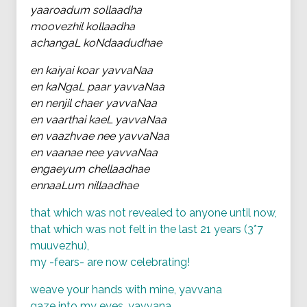
yaaroadum sollaadha
moovezhil kollaadha
achangaL koNdaadudhae
en kaiyai koar yavvaNaa
en kaNgaL paar yavvaNaa
en nenjil chaer yavvaNaa
en vaarthai kaeL yavvaNaa
en vaazhvae nee yavvaNaa
en vaanae nee yavvaNaa
engaeyum chellaadhae
ennaaLum nillaadhae
that which was not revealed to anyone until now,
that which was not felt in the last 21 years (3*7
muuvezhu),
my -fears- are now celebrating!
weave your hands with mine, yavvana
gaze into my eyes, yavvana